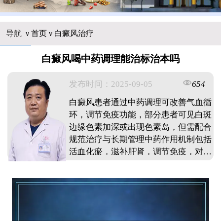
导航
ν
首页
ν
白癜风治疗
白癜风喝中药调理能治标治本吗
发布时间：2025-09-05
654
白癜风患者通过中药调理可改善气血循
环，调节免疫功能，部分患者可见白斑
边缘色素加深或出现色素岛，但需配合
规范治疗与长期管理中药作用机制包括
活血化瘀，滋补肝肾，调节免疫，对稳
定期及局限性白癜风效果更显著治疗需
结合辨证分型，综合干预，避免单一疗
法，患者需保持规律复诊与生活方式调
整。 ...