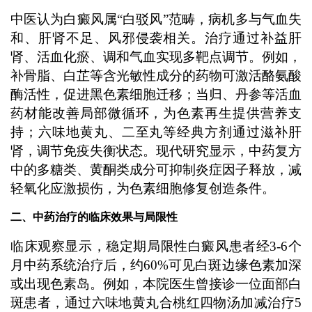
中医认为白癜风属“白驳风”范畴，病机多与气血失
和、肝肾不足、风邪侵袭相关。治疗通过补益肝
肾、活血化瘀、调和气血实现多靶点调节。例如，
补骨脂、白芷等含光敏性成分的药物可激活酪氨酸
酶活性，促进黑色素细胞迁移；当归、丹参等活血
药材能改善局部微循环，为色素再生提供营养支
持；六味地黄丸、二至丸等经典方剂通过滋补肝
肾，调节免疫失衡状态。现代研究显示，中药复方
中的多糖类、黄酮类成分可抑制炎症因子释放，减
轻氧化应激损伤，为色素细胞修复创造条件。
二、中药治疗的临床效果与局限性
临床观察显示，稳定期局限性白癜风患者经3-6个
月中药系统治疗后，约60%可见白斑边缘色素加深
或出现色素岛。例如，本院医生曾接诊一位面部白
斑患者，通过六味地黄丸合桃红四物汤加减治疗5