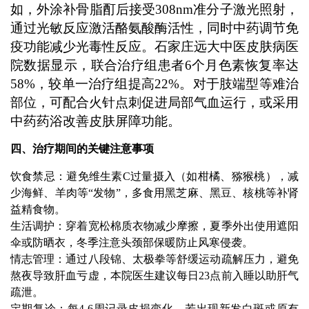
如，外涂补骨脂酊后接受308nm准分子激光照射，
通过光敏反应激活酪氨酸酶活性，同时中药调节免
疫功能减少光毒性反应。石家庄远大中医皮肤病医
院数据显示，联合治疗组患者6个月色素恢复率达
58%，较单一治疗组提高22%。对于肢端型等难治
部位，可配合火针点刺促进局部气血运行，或采用
中药药浴改善皮肤屏障功能。
四、治疗期间的关键注意事项
饮食禁忌：避免维生素C过量摄入（如柑橘、猕猴桃），减
少海鲜、羊肉等“发物”，多食用黑芝麻、黑豆、核桃等补肾
益精食物。
生活调护：穿着宽松棉质衣物减少摩擦，夏季外出使用遮阳
伞或防晒衣，冬季注意头颈部保暖防止风寒侵袭。
情志管理：通过八段锦、太极拳等舒缓运动疏解压力，避免
熬夜导致肝血亏虚，本院医生建议每日23点前入睡以助肝气
疏泄。
定期复诊：每4-6周记录皮损变化，若出现新发白斑或原有