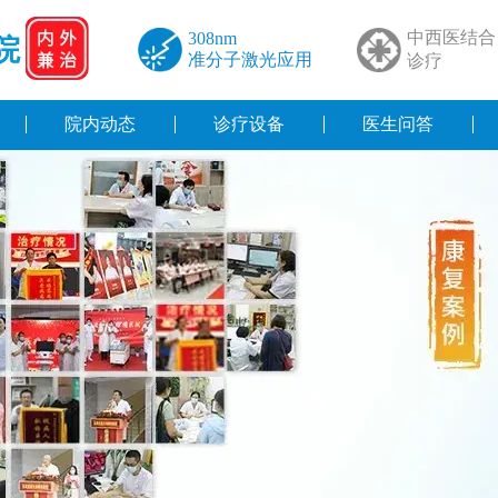
中西医结合
308nm
院
准分子激光应用
诊疗
院内动态
诊疗设备
医生问答