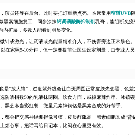
，演员还等在后台。此时要把灯重新点亮。临床常用
窄谱UVB
刺激黑素细胞复工；同步涂抹
钙调磷酸酶抑制剂
乳膏，能阻断免疫
，再向内扩展，多数人能看到明显变化。
微针或激光，让药液或光能量精准介入，不伤害旁边正常肤色。
可以在家照5-10分钟，但一定要提前让医生设定剂量，由专业人
”也是“放大镜”，过度紫外线会让白斑周围正常皮肤先变黑，色差
选防晒指数50的乳液抹两圈。饮食方面，戒掉麻辣炸串、冰镇
、黑芝麻当彩虹餐，微量元素锌铜锰是黑素合成的好帮手。
，都会把交感神经绷得像弓弦，皮质醇飙高，黑素细胞又成“背锅
上烦心事，把话写给日记本，比闷在心里更有效。