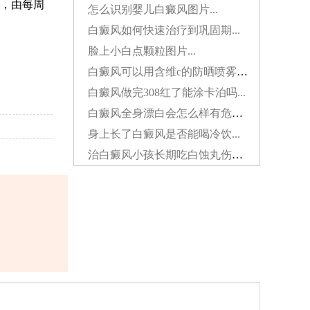
，由每周
怎么识别婴儿白癜风图片...
白癜风如何快速治疗到巩固期...
脸上小白点颗粒图片...
白癜风可以用含维c的防晒喷雾吗...
白癜风做完308红了能涂卡泊吗...
白癜风全身漂白会怎么样有危害吗...
身上长了白癜风是否能喝冷饮...
治白癜风小孩长期吃白蚀丸伤肝吗...