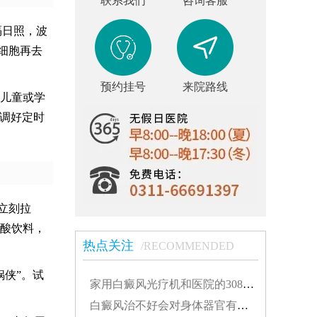
联系我们
咨询客服
隔日照，波
细胞再去
预约挂号
来院路线
儿童或学
员调好定时
立刻拉
碳酸饮料，
热点关注
/RECOMMENDED
侠”。试
家用白癜风光疗机和医院的308有什么不同...
白癜风治不好会对身体器官有影响吗...