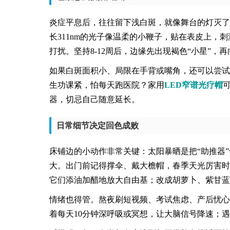
炎症平息后，往往留下浅白斑，就像舞台的灯灭了
长311nm的光子像温柔的小鞭子，贴在表皮上，
打扰。坚持8-12周后，边缘先出现褐色“小星”
如果白斑面积小、局限在手背或嘴角，还可以尝试
生功课紧，怕每天跑医院？家用
LED窄谱光疗帽
器，切忌自己随意延长。
日常细节决定回色成败
床铺边的小动作非常关键：太阳暴晒是把“助推器
大。出门前记得撑伞、戴大檐帽，春季天光厉害时
它们添油加醋地放大自由基；改成胡萝卜、紫甘蓝
情绪也得管。熬夜刷短视频、考试焦虑、产后忧心
着每天10分钟深呼吸或冥想，让大脑信号
降速
；遇