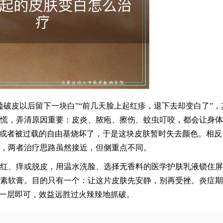
磕破皮以后留下一块白”“前几天脸上起红疹，退下去却变白了”，
慌，弄清原因重要：皮炎、脓疱、擦伤、蚊虫叮咬，都会让身体
，或者被过载的自由基烧坏了，于是这块皮肤暂时失去颜色。相反
，两者治疗思路虽然接近，但侧重点不同。
红、痒或脱皮，用温水洗脸、选择无香料的医学护肤乳液锁住屏
素软膏。目的只有一个：让这片皮肤先安静，别再受挫。炎症期
薄一层即可，效益远胜过火辣辣地抓破。