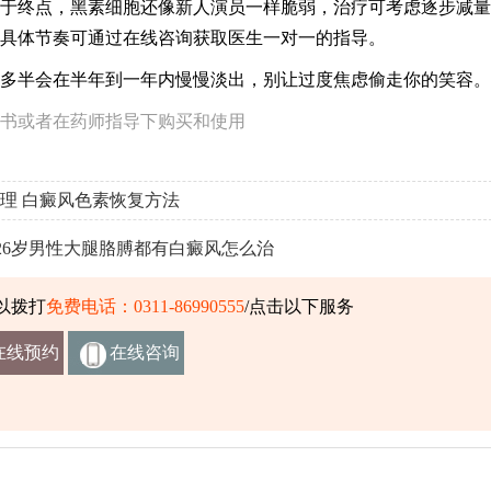
于终点，黑素细胞还像新人演员一样脆弱，治疗可考虑逐步减量
具体节奏可通过在线咨询获取医生一对一的指导。
多半会在半年到一年内慢慢淡出，别让过度焦虑偷走你的笑容。
书或者在药师指导下购买和使用
理
白癜风色素恢复方法
26岁男性大腿胳膊都有白癜风怎么治
以拨打
免费电话：0311-86990555
/点击以下服务
在线预约
在线咨询
挂号
客服