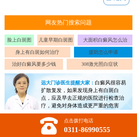
网友热门搜索问题
脸上白斑图
儿童早期白斑图
大面积白癜风怎么治
身上有白斑如何治疗
援助怎么申请
治好白癜风要多少钱
308激光照白症状
白癜风很容易
远大门诊医生提醒大家：
扩散复发，如果发现身上有白斑白
点，应及早去正规的医院进行检查治
疗，避免对身体造成更严重的危害
点击拨打电话
0311-86990555