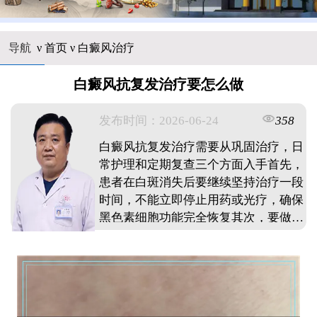
导航
ν
首页
ν
白癜风治疗
白癜风抗复发治疗要怎么做
发布时间：2026-06-24
358
白癜风抗复发治疗需要从巩固治疗，日
常护理和定期复查三个方面入手首先，
患者在白斑消失后要继续坚持治疗一段
时间，不能立即停止用药或光疗，确保
黑色素细胞功能完全恢复其次，要做好
皮肤防护，避免暴晒，外伤和化学刺
激，保持规律作息和良好心态，均衡饮
食，少吃富含维生素C的食物最后，即
使病情稳定也要定期到院复查，监测皮
肤状况，一旦发现异常及时处理通过科