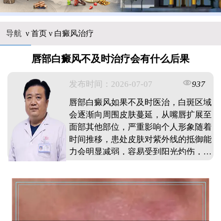
导航
ν
首页
ν
白癜风治疗
唇部白癜风不及时治疗会有什么后果
发布时间：2026-07-07
937
唇部白癜风如果不及时医治，白斑区域
会逐渐向周围皮肤蔓延，从嘴唇扩展至
面部其他部位，严重影响个人形象随着
时间推移，患处皮肤对紫外线的抵御能
力会明显减弱，容易受到阳光灼伤，引
发其他皮肤问题长期拖延还可能导致唇
周毛发脱色变白，增加后续诊疗难度裸
露部位的明显白斑往往给患者带来沉重
心理负担，影响正常社交和工作生活因
此发现唇部出现色素脱失应尽早干预，