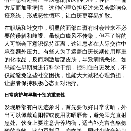
方反而加重病情。这种心理负担反过来又会影响免
疫系统，形成恶性循环，让白斑更容易扩散。
在职场和社交中，明显的面部白斑有时会带来不必
要的误解和歧视。虽然白癜风不传染，但不了解的
人可能会下意识保持距离，这让患者在人际交往中
承受额外压力。有些人为了遮盖白斑长期使用厚重
的化妆品，反而刺激唇部皮肤，导致病情恶化。如
果能在早期就进行科学干预，控制住白斑发展，不
仅能避免这些社交困扰，也能大大减轻心理负担，
让患者保持积极心态面对治疗。
日常防护与早期干预的重要性
发现唇部有白斑迹象时，首先要做好日常防晒，外
出可以佩戴遮阳帽或使用防晒唇膏，避免阳光直射
患处。饮食上要注意营养均衡，适当补充富含酪氨
酸的食物，比如豆制品、瘦肉等，同时少吃辛辣刺