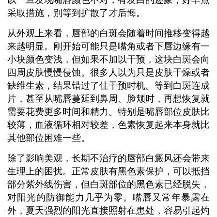
采取措施，别等到扩散了才后悔。
从外观上来看，唇部的白斑会随着时间推移变得越
来越明显。刚开始可能只是嘴角或者下唇边缘有一
小块颜色变浅，但如果不加以干预，这块白斑会向
四周皮肤慢慢侵蚀。很多人以为只是皮肤干燥或者
缺维生素，结果错过了佳干预时机。等到白斑连成
片，甚至从嘴唇蔓延到鼻周、脸颊时，再想恢复就
需要花费更多时间和精力。特别是嘴唇部位皮肤比
较薄，血液循环相对较差，色素恢复起来本身就比
其他部位困难一些。
除了影响美观，长期不治疗的唇部白癜风还会带来
生理上的困扰。正常皮肤有黑色素保护，可以抵挡
部分紫外线伤害，但白斑部位的黑色素已经脱失，
对阳光的防御能力几乎为零。嘴唇又常年暴露在
外，夏天强烈的阳光直接照射在患处，容易引起灼