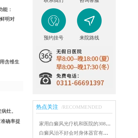
联系我们
咨询客服
功能：
鲜明对
预约挂号
来院路线
使用含维生
热点关注
/RECOMMENDED
发病灶。
断准确率提
家用白癜风光疗机和医院的308有什么不同...
白癜风治不好会对身体器官有影响吗...