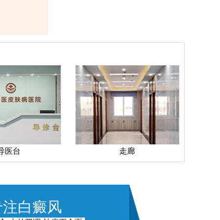
导医台
走廊
专注白癜风