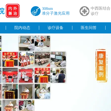
中西医结合
308nm
院
准分子激光应用
诊疗
院内动态
诊疗设备
医生问答