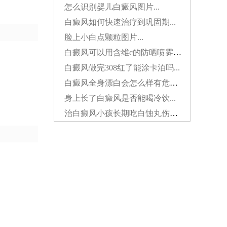
怎么识别婴儿白癜风图片...
白癜风如何快速治疗到巩固期...
脸上小白点颗粒图片...
白癜风可以用含维c的防晒喷雾吗...
白癜风做完308红了能涂卡泊吗...
白癜风全身漂白会怎么样有危害吗...
身上长了白癜风是否能喝冷饮...
治白癜风小孩长期吃白蚀丸伤肝吗...