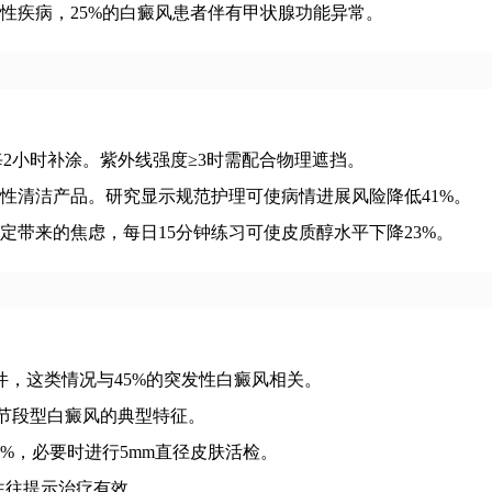
性疾病，25%的白癜风患者伴有甲状腺功能异常。
霜，每2小时补涂。紫外线强度≥3时需配合物理遮挡。
性清洁产品。研究显示规范护理可使病情进展风险降低41%。
定带来的焦虑，每日15分钟练习可使皮质醇水平下降23%。
件，这类情况与45%的突发性白癜风相关。
这是节段型白癜风的典型特征。
%，必要时进行5mm直径皮肤活检。
往往提示治疗有效。