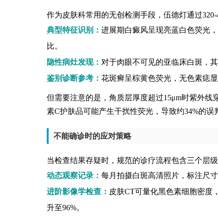
作为皮肤科常用的无创检测手段，伍德灯通过320
典型特征识别：
进展期白癜风呈现亮蓝白色荧光，
比。
隐性病灶发现：
对于肉眼不可见的亚临床白斑，其
鉴别诊断参考：
花斑癣呈棕黄色荧光，无色素痣显
但需要注意的是，角质层厚度超过15μm时紫外线
素C护肤品可能产生干扰性荧光，导致约34%的误
不能确诊时的应对策略
当检查结果存疑时，规范的诊疗流程包含三个层级
动态观察记录：
每月拍摄白斑高清照片，标注尺寸
进阶影像学检查：
皮肤CT可量化黑色素细胞密度
升至96%。