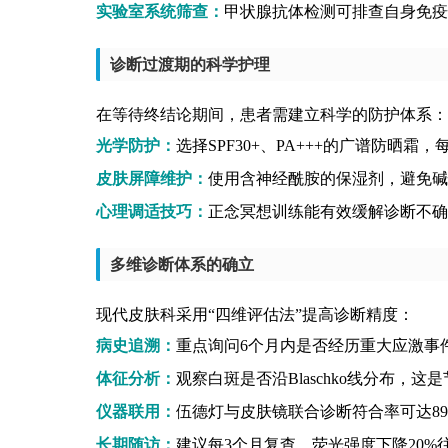
实验室系统筛查：
甲状腺抗体检测可排查自身免疫
诊断过渡期的科学护理
在等待终结论期间，患者需建立科学的防护体系：
光学防护：
选择SPF30+、PA+++的广谱防晒
皮肤屏障维护：
使用含神经酰胺的保湿剂，避免碱
心理调适技巧：
正念冥想训练能有效缓解诊断不确
多维诊断体系的确立
现代皮肤科采用“四维评估法”提高诊断精度：
病史追溯：
重点询问6个月内是否经历重大应激事
体征分析：
观察白斑是否沿Blaschko线分布，
仪器联用：
伍德灯与皮肤镜联合诊断符合率可达89
长期随访：
建议每3个月复查，荧光强度下降20%