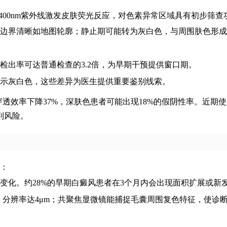
-400nm紫外线激发皮肤荧光反应，对色素异常区域具有初步筛查
边界清晰如地图轮廓；静止期可能转为灰白色，与周围肤色形成
检出率可达普通检查的3.2倍，为早期干预提供窗口期。
示灰白色，这些差异为医生提供重要鉴别线索。
穿透效率下降37%，深肤色患者可能出现18%的假阴性率。近期
判风险。
：
变化。约28%的早期白癜风患者在3个月内会出现面积扩展或新
，分辨率达4μm；共聚焦显微镜能捕捉毛囊周围复色特征，使诊