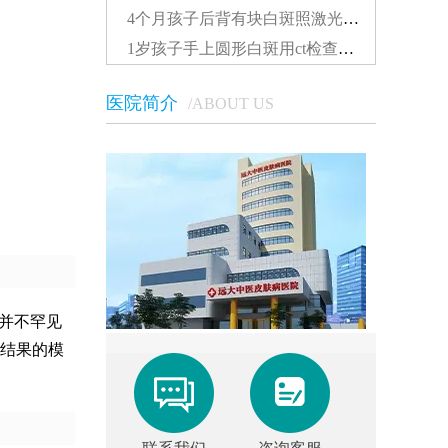
4个月孩子后背有块白斑照激光多久能看到效果...
1岁孩子手上圆形白斑用ct检查准还是伍德灯准确...
医院简介
/ABOUT US
并不罕见
结果的模