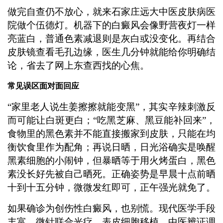
做完自查仍不放心，就来石家庄远大中医皮肤病医
院做个伍德灯。机器下的白癜风会像野营夜灯一样
亮蓝白，普通色素减退则是灰白或没变化。再结合
皮肤镜查看毛孔边缘，医生几分钟就能给你明确结
论，省去了网上东查西找的心焦。
常见误区面对面回应
“家里老人说生姜擦擦就能变黑”，其实辛辣刺激反
而可能让白斑更白；“吃黑芝麻、黑豆能补回来”，
食物里的黑色素并不能直接搬家到皮肤，只能在均
衡饮食里作为配角；再说日晒，日光浴确实是唤醒
黑素细胞的小闹钟，但暴晒等于用火烤蛋白，黑色
素没长好先被自己晒死。正确姿势是早晨十点前晒
十到十五分钟，微微发红即可，正午强光就免了。
如果确诊为创伤性白癜风，也别慌。现代医学手段
丰富，微针联合光疗、表皮细胞移植、中医辨证调