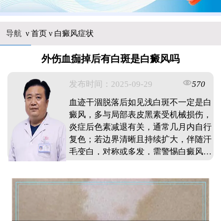
导航
ν
首页
ν
白癜风症状
外伤血痂掉后有白斑是白癜风吗
发布时间：2025-09-29
570
血迹干涸脱落后如见浅白斑不一定是白
癜风，多与局部表皮黑素受机械损伤，
炎症后色素减退有关，通常几月内自行
复色；若边界清晰且持续扩大，伴随汗
毛变白，对称或多发，需警惕白癜风并
尽早面诊做皮肤镜和伍德灯检查。 ...