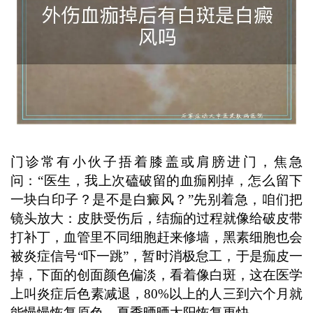
门诊常有小伙子捂着膝盖或肩膀进门，焦急
问：“医生，我上次磕破留的血痂刚掉，怎么留下
一块白印子？是不是白癜风？”先别着急，咱们把
镜头放大：皮肤受伤后，结痂的过程就像给破皮带
打补丁，血管里不同细胞赶来修墙，黑素细胞也会
被炎症信号“吓一跳”，暂时消极怠工，于是痂皮一
掉，下面的创面颜色偏淡，看着像白斑，这在医学
上叫炎症后色素减退，80%以上的人三到六个月就
能慢慢恢复原色，夏季晒晒太阳恢复更快。