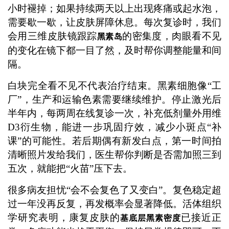
小时褪掉；如果持续两天以上出现疼痛或起水泡，
需要歇一歇，让皮肤屏障休息。每次复诊时，我们
会用三维皮肤镜跟踪
的密集度，肉眼看不见
黑素岛
的变化在镜下都一目了然，及时帮你调整能量和间
隔。
白块完全看不见不代表治疗结束。黑素细胞像“工
厂”，生产和运输色素需要继续维护。停止激光后
半年内，每两周在线复诊一次，补充低剂量外用维
D3衍生物，能进一步巩固疗效，减少小斑点“补
课”的可能性。若后期偶有新发白点，第一时间拍
清晰照片发给我们，医生帮你判断是否需加照三到
五次，就能把“火苗”压下去。
很多病友担忧“会不会复色了又变白”。复色稳定超
过一年没再反复，再发概率会显著降低。活体组织
学研究表明，康复皮肤的
已接近正
基底层黑素密度