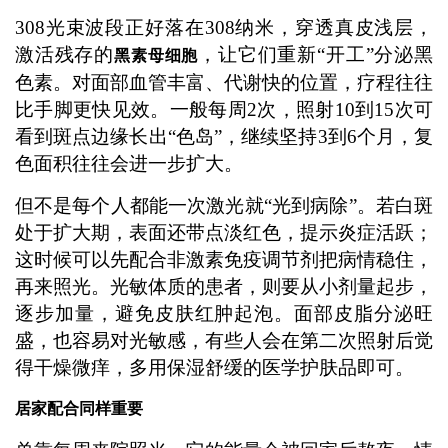
308光束波段正好落在308纳米，穿透真皮浅层，
激活残存的
，让它们重新“开工”分泌黑
黑素母细胞
色素。对面部血管丰富、代谢快的位置，疗程往往
比手脚更快见效。一般每周2次，照射10到15次可
看到斑点边缘长出“色岛”，继续坚持3到6个月，复
色面积往往会进一步扩大。
但不是每个人都能一次激光就“光到病除”。若白斑
处于扩大期，表面还带点淡红色，提示炎症活跃；
这时候可以先配合非激素免疫调节剂把病情稳住，
再来照光。光敏体质的患者，则要从小剂量起步，
逐步加量，避免皮肤红肿起泡。面部皮脂分泌旺
盛，也容易对光敏感，有些人会在第二次照射后觉
得干燥微痒，多用保湿舒缓的医学护肤品即可。
居家配合同样重要