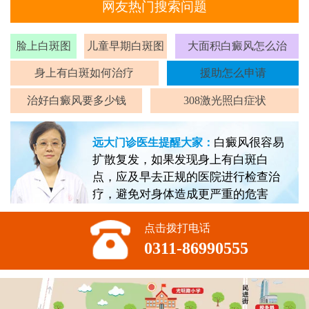
网友热门搜索问题
脸上白斑图
儿童早期白斑图
大面积白癜风怎么治
身上有白斑如何治疗
援助怎么申请
治好白癜风要多少钱
308激光照白症状
白癜风很容易
远大门诊医生提醒大家：
扩散复发，如果发现身上有白斑白
点，应及早去正规的医院进行检查治
疗，避免对身体造成更严重的危害
点击拨打电话
0311-86990555