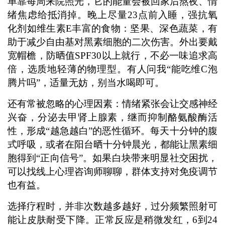
单靠每周来院照光，它的能量会被回家后熬夜、情
绪焦虑给抵消掉。晚上尽量23点前入睡，强抗氧
化剂如维生素E丰富的食物：坚果、深色蔬菜，有
助于减少自由基对黑素细胞的二次伤害。外出要戴
宽帽檐，防晒值SPF30以上就行，不必一味追求高
倍，选质地轻薄的物理型。有人问我“能吃维C泡
腾片吗”，适量无妨，别当水喝即可。
还有常被忽略的心理因素：情绪紧张会让交感神经
兴奋，分泌去甲肾上腺素，继而抑制酪氨酸酶活
性，形成“越急越白”的恶性循环。每天十分钟的腹
式呼吸，或者在阳台晒十分钟晨光，都能让黑素细
胞得到“正向信号”。如果白块带来明显社交困扰，
可以找线上心理咨询师聊聊，群体支持对免疫调节
也有益。
选择疗程时，并非次数越多越好，过分频繁照射可
能让皮肤耐受下降。正常反应是稍微发红，6到24