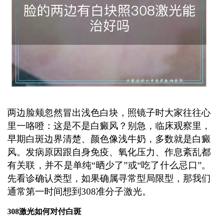
两边脸颊忽然冒出浅色白块，照镜子时大家往往心
里一咯噔：这是不是白癜风？别急，临床观察里，
早期白斑边界清楚、颜色像浅牛奶，多数就是白癜
风。发病原因跟自身免疫、氧化压力、作息紊乱都
有关联，并不是单纯“晒少了”或“吃了什么忌口”。
先看诊确认类型，如果确属寻常型局限型，那我们
通常第一时间想到308准分子激光。
308激光如何对付白斑