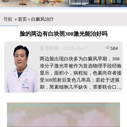
导航
ν
首页
ν
白癜风治疗
脸的两边有白块照308激光能治好吗
发布时间：2025-10-17
584
两边脸出现白块多为白癜风早期，308
准分子激光常被作为首选物理手段经验
显示，面积小，病程短，色素尚存者接
受308照射后复色几率高；若处于进展
期，黑素细胞几乎缺失，需要联合口服
或外用药物控制后才能见效总体疗效与
个体体质，日常护理，情绪管理密切相
关，坚持复诊是复色关键。 ...